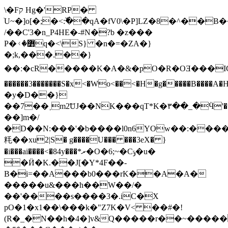
\�Fק Hg�'RP�
ׁU~�]o[�;�<:߰��qA�fV0\�P]LZ�8�^��B
/��C'3�n_P4HE�-#N�?b �z���
P�ᚲ�߻q�<\S} �n�=�ZA�}
�;k,���.��}
��ː�cR�����K�A�&�pO�R�OƎ���IC�
�y�D��}
��7��˲m2͞UJ��NK���qT*K�٣��_�Ӵ'�5l�&�5�7�����+��8��+��k��>��e��k���W_��,ر������@�7<��6d��P>S����#�#QiiםG��
��]m�/
�D��N:���'�b����l0n6YOw��:����t5
粍��xu2|S� g����U��� ���3eX� }
�i���ai����<�84y���*ރ�O�6;~�Cݹ�u�
�Ӥ�K.��J[�Y*4F��-
B�i=��A���b0���rK��A�A�
�����u&���h��W��/�
��'����s����3�.iC�X
pO�1�x1��\���k�"Z7K�V< ��#�!
(R�_�N��h�4�]v&Q�����r��~�����