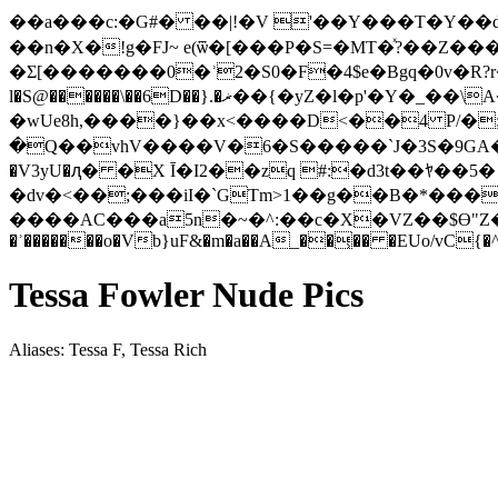
��a���c:�G#� ��|!�V '��Y���T�Y��
��n�X�!g�FJ~ e(ѿ�[���P�S=�MT�ͯ?��Z�
�Σ[�������0�ʾ2�S0�F�4$e�Bgq�0v�R?r�%T|
l�S@������\��6D��}.�ޜ��{�yZ�l�p'�Y�_��\A�sY����n�]�~>����T?�0��05b�4�ǝ�����@s���x�:1��>i&V�}
�wUe8h,����}��x<����D<��4 P/�;���Õ�ت�X��� =}/ \�=��x )�8��RW�����R<@,�-
�Q��vhV����V�6�S�����`J�3S�9GA��c�Ýʆ
�V3yU�ԯ� �X Ī�I2��zq #:�d3t��ﾔ��5� �L��� }����r
�dv�<��;���iI�`GTm>1��g��B�*���'Fa�[�qݏ��/�v�F7:���C#� G�g�����j�q�>��̦���
����AC���a5n�~�^:��c�X�VZ��$Ɵ"Z��F UW>d
�ʾ�������o�Vb}uF&�m�a��A_��͕�� �EUo/vC{�^�
Tessa Fowler Nude Pics
Aliases: Tessa F, Tessa Rich