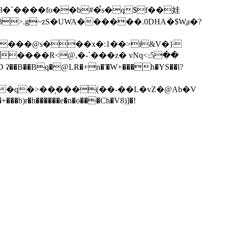
�`����fo��b#�֩s�q$f��娃
>.g~zS�UWA������.0DHA�$Wֱa�?
B��Bq�@LR�+n�'�W+���h�YS��l?
r�h������e�n�o���Ch�V8)]�!