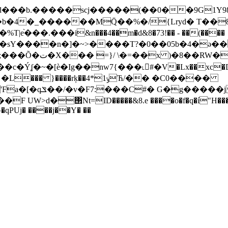
d���b.�����scj�����(��0��9G1Y98
��b�4�_������MQ̄��%�/{Lryd� T��8
e֨���.���i&n���4��m�d&8�73!�� - ��(����
`���z� vNq<։5��
�~�[è�Ig��nw7{���˪򡡗#�V�Lx��xc�D ʡ��
ķ��4*ݸ1Ћ/�� �C0����
(��-��L�vZ�@Ab�V
�΢Nt=ID�����&8.e ����o�f�q�í"H���+���b)
qPUj� ����j��Y� ��