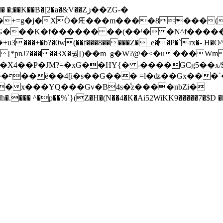
�+=g�j�XӦ�Ԙ���m����8���(59�
8G���K�f������ ��(��ˡ� �N^f������
b?�0w(��f���8�����Z�_e��P�`rx�- H�O^�
\�X4��P�JM?=�xG��HY{� -����GCg5��x/
 ^�p��%`}(Z�H�(N��4�K�Ai52WiKK9�����7�$D ��