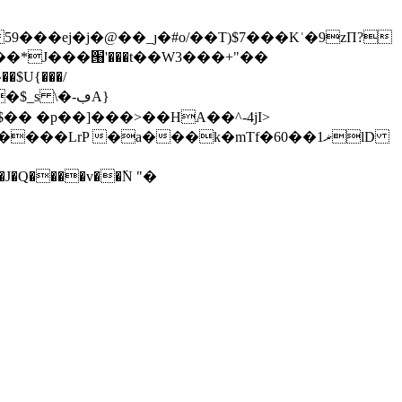
��ej�j�@��_ȷ�#o/��T)$7���Kʿ�9zΠ?
*J���՘'���t��W3���+"��
�$U{���/
$�� �p��]���>��HA��^-4jI>
J�Q����v��߳N "�