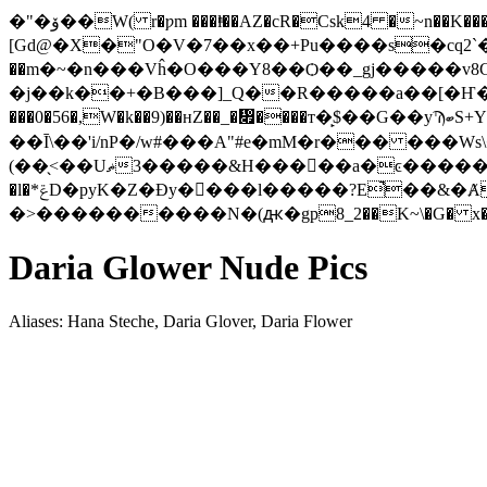
�"�ۆ��W( r�ƿm ���lͫ��AZ�cR�Csk4 �~n��K���� �;��K��B�[2�a�&V��Zژ��ZG-�
[Gd@�X�"O�V�7��x��+Pu����s�cq2`
��m�~�n���Vĥ�O���Y8��Ѻ��_gϳ�����v
�j��k��+�B���]_Q��R�����a��[�Ҥ�+u3���+�
���0�56�,W�k��9)��ʜ
Z��_�჏����т�̙$��G��yϠބS+Y[*pnJ7�����3X�궝[)��m_g�W?@�<�u���Wm�$_s \�-ڢA}
��Ī\��'i/nP�/w#���A"#e�mM�r��� ���Ws
(��̖<��Uޡ�����3&H���𜸜��a�ͼ������ף��ē��4[i�s��G��� =l�ʥ��Gx���`����LrP �a���k�mTf�6ޜ1��0lD
�l�*ݝD�pyK�Z�Ðy�𨔺���l�����?E̚��&�Ⱥ�x���YQ���Gv�B4s�ͯz����nbZi�
�>����������N�(ԫ�gp8_2��K~\�G� x�h�.���
Daria Glower Nude Pics
Aliases: Hana Steche, Daria Glover, Daria Flower